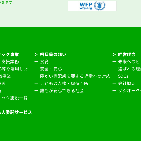
いきます。
リック事業
＞
明日葉の想い
＞
経営理念
・支援業務
ー
食育
ー
未来へのビ
NS等を活用した
ー
安全・安心
ー
選ばれる理
談事業
ー
障がい等配慮を要する児童への対応
ー
SDGs
運営
ー
こどもの人権・虐待予防
ー
会社概要
館
ー
誰もが安心できる社会
ー
ソシオーク
リック施設一覧
法人委託サービス