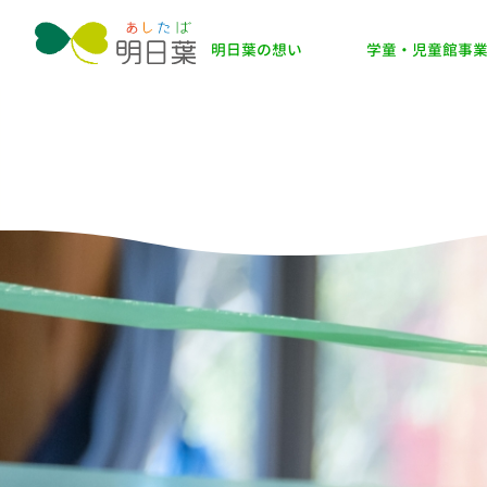
明日葉の想い
学童・児童館事