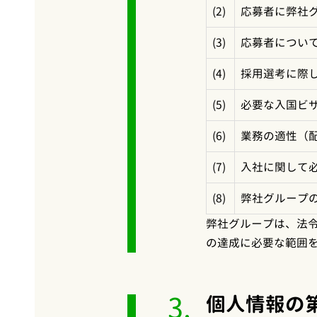
(2)
応募者に弊社
(3)
応募者につい
(4)
採用選考に際
(5)
必要な入国ビ
(6)
業務の適性（
(7)
入社に関して
(8)
弊社グループ
弊社グループは、法
の達成に必要な範囲
3.
個人情報の