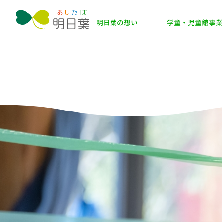
明日葉の想い
学童・児童館事