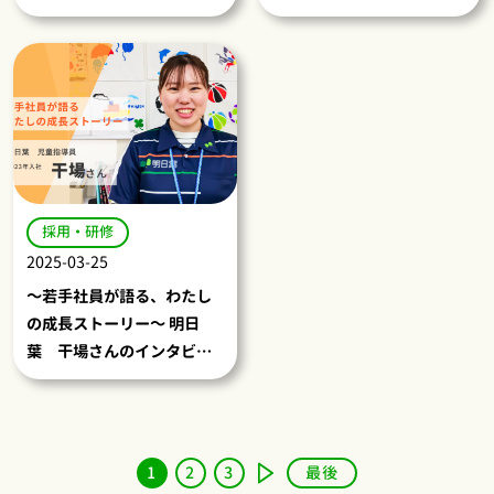
しました
採用・研修
2025-03-25
～若手社員が語る、わたし
の成長ストーリー～ 明日
葉 干場さんのインタビュ
ーを公開しました！
1
2
3
最後