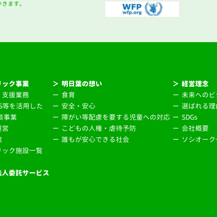
いきます。
リック事業
＞
明日葉の想い
＞
経営理念
・支援業務
ー
食育
ー
未来へのビ
NS等を活用した
ー
安全・安心
ー
選ばれる理
談事業
ー
障がい等配慮を要する児童への対応
ー
SDGs
運営
ー
こどもの人権・虐待予防
ー
会社概要
館
ー
誰もが安心できる社会
ー
ソシオーク
リック施設一覧
法人委託サービス