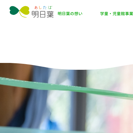
明日葉の想い
学童・児童館事