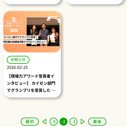
に密着
お知らせ
2026-02-25
【現場力アワード受賞者イ
ンタビュー】 カイゼン部門
でグランプリを受賞した 明
日葉の放課後児童クラブに
インタビュー
最初
-3
-2
-1
最後